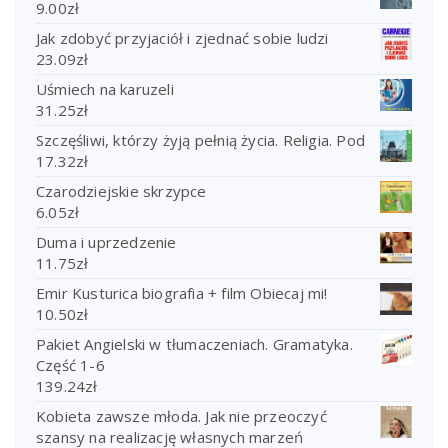
9.00
zł
Jak zdobyć przyjaciół i zjednać sobie ludzi
23.09
zł
Uśmiech na karuzeli
31.25
zł
Szczęśliwi, którzy żyją pełnią życia. Religia. Pod
17.32
zł
Czarodziejskie skrzypce
6.05
zł
Duma i uprzedzenie
11.75
zł
Emir Kusturica biografia + film Obiecaj mi!
10.50
zł
Pakiet Angielski w tłumaczeniach. Gramatyka.
Część 1-6
139.24
zł
Kobieta zawsze młoda. Jak nie przeoczyć
szansy na realizację własnych marzeń