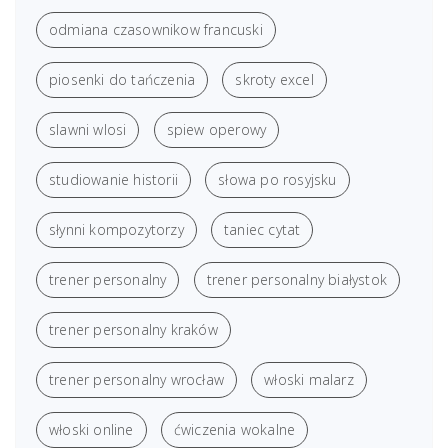
odmiana czasownikow francuski
piosenki do tańczenia
skroty excel
slawni wlosi
spiew operowy
studiowanie historii
słowa po rosyjsku
słynni kompozytorzy
taniec cytat
trener personalny
trener personalny białystok
trener personalny kraków
trener personalny wrocław
włoski malarz
włoski online
ćwiczenia wokalne