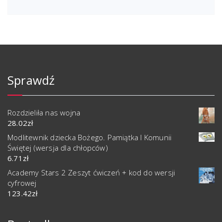
Sprawdź
Rozdzieliła nas wojna
28.02
zł
Modlitewnik dziecka Bożego. Pamiątka I Komunii
Świętej (wersja dla chłopców)
6.71
zł
Academy Stars 2 Zeszyt ćwiczeń + kod do wersji
cyfrowej
123.42
zł