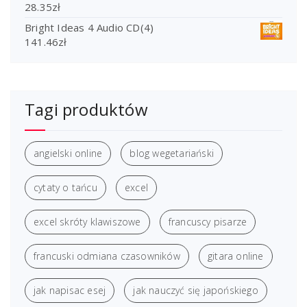
28.35
zł
Bright Ideas 4 Audio CD(4)
141.46
zł
Tagi produktów
angielski online
blog wegetariański
cytaty o tańcu
excel
excel skróty klawiszowe
francuscy pisarze
francuski odmiana czasowników
gitara online
jak napisac esej
jak nauczyć się japońskiego