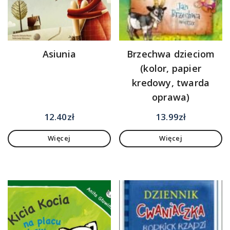
Asiunia
Brzechwa dzieciom
(kolor, papier
kredowy, twarda
oprawa)
12.40
zł
13.99
zł
Więcej
Więcej