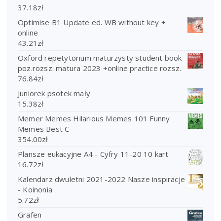
37.18
zł
Optimise B1 Update ed. WB without key +
online
43.21
zł
Oxford repetytorium maturzysty student book
poz.rozsz. matura 2023 +online practice rozsz.
76.84
zł
Juniorek psotek mały
15.38
zł
Memer Memes Hilarious Memes 101 Funny
Memes Best C
354.00
zł
Plansze eukacyjne A4 - Cyfry 11-20 10 kart
16.72
zł
Kalendarz dwuletni 2021-2022 Nasze inspiracje
- Koinonia
5.72
zł
Grafen