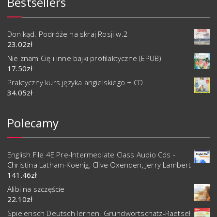
Bestsellers
Donikąd. Podróże na skraj Rosji w.2
23.02
zł
Nie znam Cię i inne bajki profilaktyczne (EPUB)
17.50
zł
Praktyczny kurs języka angielskiego + CD
34.05
zł
Polecamy
English File 4E Pre-Intermediate Class Audio Cds -
Christina Latham-Koenig, Clive Oxenden, Jerry Lambert
141.46
zł
Alibi na szczęście
22.10
zł
Spielerisch Deutsch lernen. Grundwortschatz-Raetsel