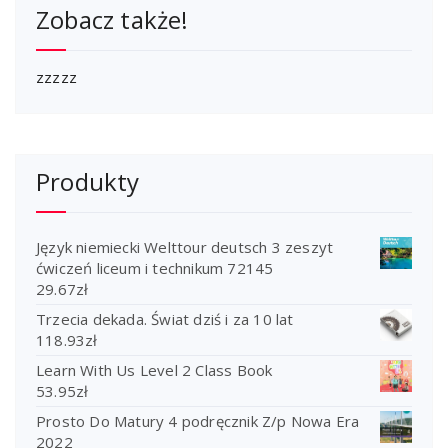
Zobacz także!
zzzzz
Produkty
Język niemiecki Welttour deutsch 3 zeszyt
ćwiczeń liceum i technikum 72145
29.67
zł
Trzecia dekada. Świat dziś i za 10 lat
118.93
zł
Learn With Us Level 2 Class Book
53.95
zł
Prosto Do Matury 4 podręcznik Z/p Nowa Era
2022