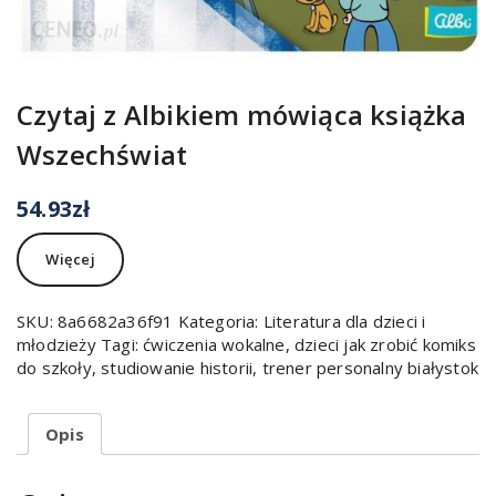
Czytaj z Albikiem mówiąca książka
Wszechświat
54.93
zł
Więcej
SKU:
8a6682a36f91
Kategoria:
Literatura dla dzieci i
młodzieży
Tagi:
ćwiczenia wokalne
,
dzieci jak zrobić komiks
do szkoły
,
studiowanie historii
,
trener personalny białystok
Opis