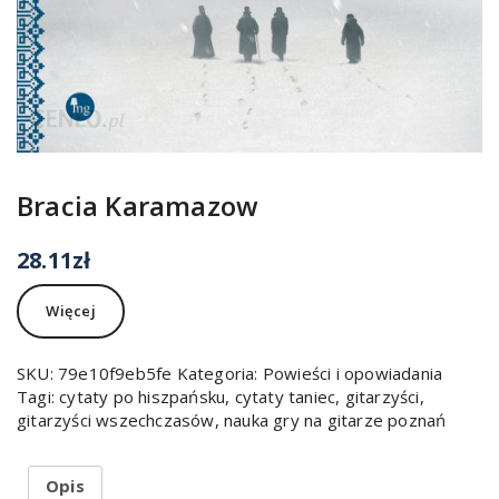
Bracia Karamazow
28.11
zł
Więcej
SKU:
79e10f9eb5fe
Kategoria:
Powieści i opowiadania
Tagi:
cytaty po hiszpańsku
,
cytaty taniec
,
gitarzyści
,
gitarzyści wszechczasów
,
nauka gry na gitarze poznań
Opis