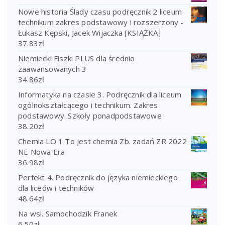
Nowe historia Ślady czasu podręcznik 2 liceum
technikum zakres podstawowy i rozszerzony -
Łukasz Kępski, Jacek Wijaczka [KSIĄŻKA]
37.83
zł
Niemiecki Fiszki PLUS dla średnio
zaawansowanych 3
34.86
zł
Informatyka na czasie 3. Podręcznik dla liceum
ogólnokształcącego i technikum. Zakres
podstawowy. Szkoły ponadpodstawowe
38.20
zł
Chemia LO 1 To jest chemia Zb. zadań ZR 2022
NE Nowa Era
36.98
zł
Perfekt 4. Podręcznik do języka niemieckiego
dla liceów i techników
48.64
zł
Na wsi. Samochodzik Franek
6.50
zł