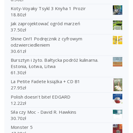
Koty-Voyaky Tsykl 3 Knyha 1 Prozir
18.80
zł
Jak zaprojektować ogród marzeń
37.50
zł
Shine On!1 Podręcznik z cyfrowym
odzwierciedleniem
30.61
zł
Bursztyn i żyto. Bałtycka podróż kulinarna.
Estonia, Łotwa, Litwa
61.30
zł
La Petite Fadete książka + CD B1
27.95
zł
Polish doesn't bite! EDGARD
12.22
zł
Siła czy Moc - David R. Hawkins
30.70
zł
Monster 5