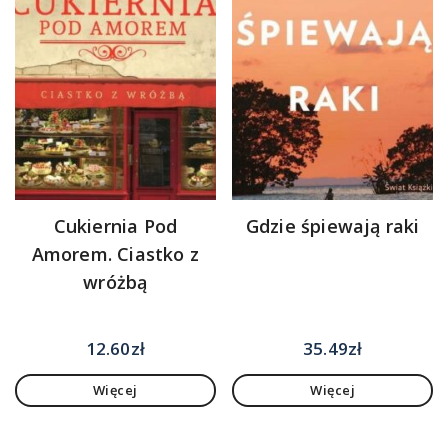
Cukiernia Pod
Gdzie śpiewają raki
Amorem. Ciastko z
wróżbą
12.60
zł
35.49
zł
Więcej
Więcej