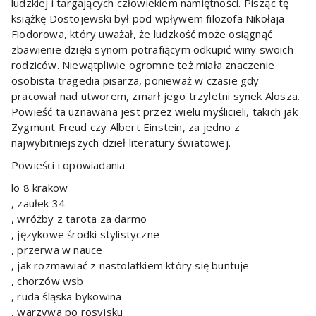
ludzkiej i targających człowiekiem namiętności. Pisząc tę
książkę Dostojewski był pod wpływem filozofa Nikołaja
Fiodorowa, który uważał, że ludzkość może osiągnąć
zbawienie dzięki synom potrafiącym odkupić winy swoich
rodziców. Niewątpliwie ogromne też miała znaczenie
osobista tragedia pisarza, ponieważ w czasie gdy
pracował nad utworem, zmarł jego trzyletni synek Alosza.
Powieść ta uznawana jest przez wielu myślicieli, takich jak
Zygmunt Freud czy Albert Einstein, za jedno z
najwybitniejszych dzieł literatury światowej.
Powieści i opowiadania
lo 8 krakow
, zaułek 34
, wróżby z tarota za darmo
, językowe środki stylistyczne
, przerwa w nauce
, jak rozmawiać z nastolatkiem który się buntuje
, chorzów wsb
, ruda śląska bykowina
, warzywa po rosyjsku