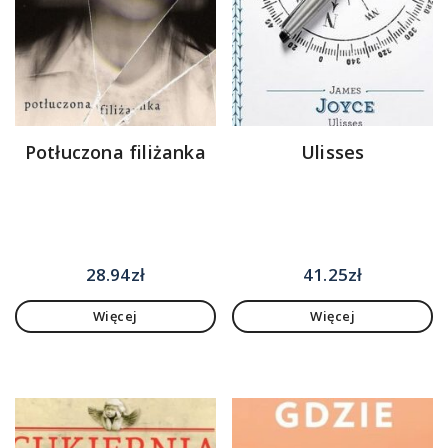
Potłuczona filiżanka
Ulisses
28.94
zł
41.25
zł
Więcej
Więcej