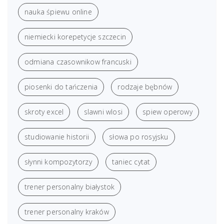
nauka śpiewu online
niemiecki korepetycje szczecin
odmiana czasownikow francuski
piosenki do tańczenia
rodzaje bębnów
skroty excel
slawni wlosi
spiew operowy
studiowanie historii
słowa po rosyjsku
słynni kompozytorzy
taniec cytat
trener personalny białystok
trener personalny kraków