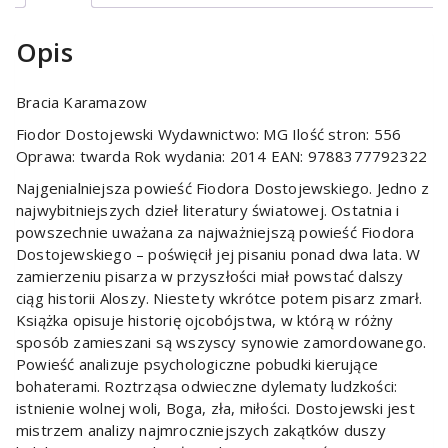
Opis
Bracia Karamazow
Fiodor Dostojewski Wydawnictwo: MG Ilość stron: 556
Oprawa: twarda Rok wydania: 2014 EAN: 9788377792322
Najgenialniejsza powieść Fiodora Dostojewskiego. Jedno z
najwybitniejszych dzieł literatury światowej. Ostatnia i
powszechnie uważana za najważniejszą powieść Fiodora
Dostojewskiego – poświęcił jej pisaniu ponad dwa lata. W
zamierzeniu pisarza w przyszłości miał powstać dalszy
ciąg historii Aloszy. Niestety wkrótce potem pisarz zmarł.
Książka opisuje historię ojcobójstwa, w którą w różny
sposób zamieszani są wszyscy synowie zamordowanego.
Powieść analizuje psychologiczne pobudki kierujące
bohaterami. Roztrząsa odwieczne dylematy ludzkości:
istnienie wolnej woli, Boga, zła, miłości. Dostojewski jest
mistrzem analizy najmroczniejszych zakątków duszy