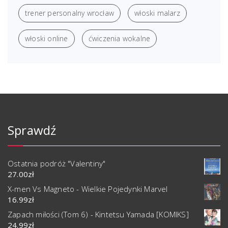
trener personalny wrocław
włoski malarz
włoski online
ćwiczenia wokalne
Sprawdź
Ostatnia podróż "Valentiny"
27.00
zł
X-men Vs Magneto - Wielkie Pojedynki Marvel
16.99
zł
Zapach miłości (Tom 6) - Kintetsu Yamada [KOMIKS]
24.99
zł