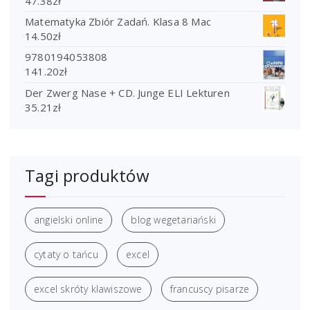
47.38
zł
Matematyka Zbiór Zadań. Klasa 8 Mac
14.50
zł
9780194053808
141.20
zł
Der Zwerg Nase + CD. Junge ELI Lekturen
35.21
zł
Tagi produktów
angielski online
blog wegetariański
cytaty o tańcu
excel
excel skróty klawiszowe
francuscy pisarze