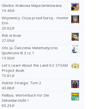
Okolice Krakowa Mapa laminowana
19.49
zł
Wojownicy. Cisza przed burzą - Hunter
Erin
23.62
zł
Rok w lesie
27.09
zł
Oto Ja. Ćwiczenia Matematyczno
Społeczne kl 3 cz 1
15.00
zł
Let's Learn About the Land K2. STEAM
Project Book
73.61
zł
Doktor Strange. Tom 2
43.68
zł
Fidibus. Wörterbuch Für Die
Sekundarstufe I
65.23
zł