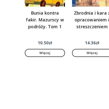
Bunia kontra
Zbrodnia i kara 
fakir. Mazurscy w
opracowaniem 
podróży. Tom 1
streszczeniem
10.50
zł
14.36
zł
Więcej
Więcej