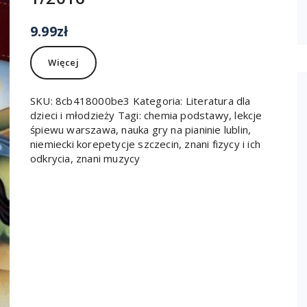
9.99
zł
Więcej
SKU:
8cb418000be3
Kategoria:
Literatura dla
dzieci i młodzieży
Tagi:
chemia podstawy
,
lekcje
śpiewu warszawa
,
nauka gry na pianinie lublin
,
niemiecki korepetycje szczecin
,
znani fizycy i ich
odkrycia
,
znani muzycy