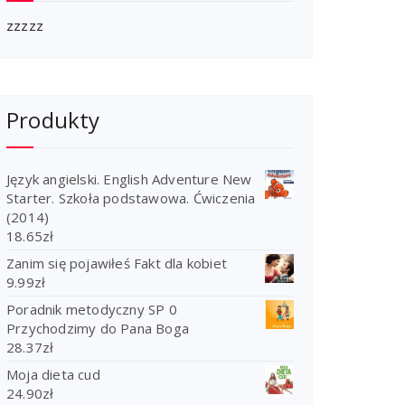
zzzzz
Produkty
Język angielski. English Adventure New
Starter. Szkoła podstawowa. Ćwiczenia
(2014)
18.65
zł
Zanim się pojawiłeś Fakt dla kobiet
9.99
zł
Poradnik metodyczny SP 0
Przychodzimy do Pana Boga
28.37
zł
Moja dieta cud
24.90
zł