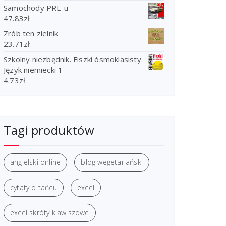
Samochody PRL-u
47.83
zł
Zrób ten zielnik
23.71
zł
Szkolny niezbędnik. Fiszki ósmoklasisty.
Język niemiecki 1
4.73
zł
Tagi produktów
angielski online
blog wegetariański
cytaty o tańcu
excel
excel skróty klawiszowe