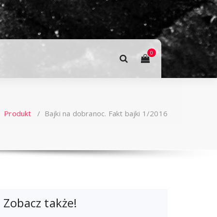
0
/
Produkt
/
Bajki na dobranoc. Fakt bajki 1/2016
Zobacz także!