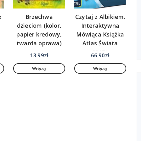
z
Brzechwa
Czytaj z Albikiem.
i
dzieciom (kolor,
Interaktywna
papier kredowy,
Mówiąca Książka
twarda oprawa)
Atlas Świata
03171
13.99
zł
66.90
zł
Więcej
Więcej