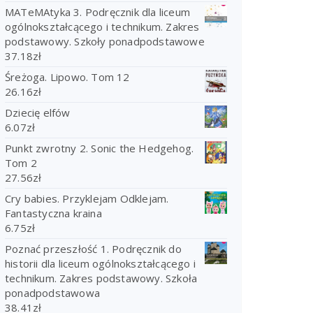
MATeMAtyka 3. Podręcznik dla liceum
ogólnokształcącego i technikum. Zakres
podstawowy. Szkoły ponadpodstawowe
37.18
zł
Śreżoga. Lipowo. Tom 12
26.16
zł
Dziecię elfów
6.07
zł
Punkt zwrotny 2. Sonic the Hedgehog.
Tom 2
27.56
zł
Cry babies. Przyklejam Odklejam.
Fantastyczna kraina
6.75
zł
Poznać przeszłość 1. Podręcznik do
historii dla liceum ogólnokształcącego i
technikum. Zakres podstawowy. Szkoła
ponadpodstawowa
38.41
zł