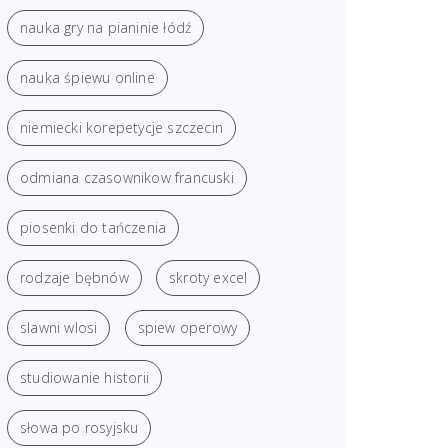
nauka gry na pianinie łódź
nauka śpiewu online
niemiecki korepetycje szczecin
odmiana czasownikow francuski
piosenki do tańczenia
rodzaje bębnów
skroty excel
slawni wlosi
spiew operowy
studiowanie historii
słowa po rosyjsku