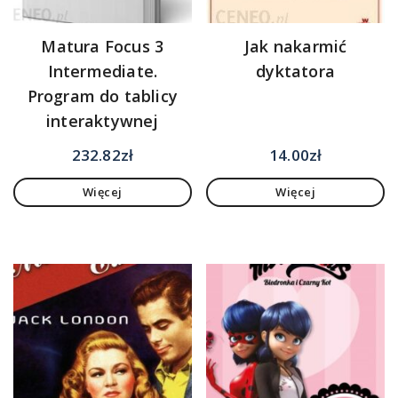
Matura Focus 3
Jak nakarmić
Intermediate.
dyktatora
Program do tablicy
interaktywnej
232.82
zł
14.00
zł
Więcej
Więcej