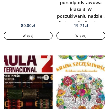
ponadpodstawowa
klasa 3. W
poszukiwaniu nadziei.
Podręcznik. Gaudium
80.00
zł
19.71
zł
Więcej
Więcej