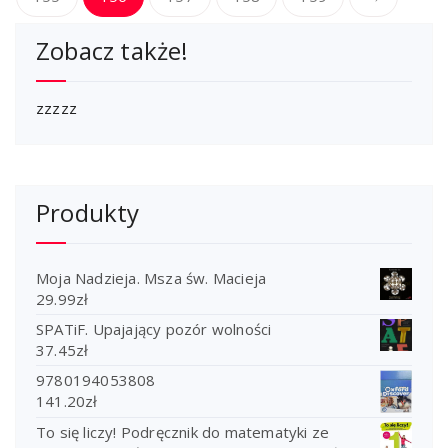
Zobacz także!
zzzzz
Produkty
Moja Nadzieja. Msza św. Macieja
29.99
zł
SPATiF. Upajający pozór wolności
37.45
zł
9780194053808
141.20
zł
To się liczy! Podręcznik do matematyki ze