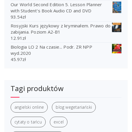
Our World Second Edition 5. Lesson Planner
with Student's Book Audio CD and DVD
93.54
zł
Rosyjski Kurs językowy z kryminałem. Prawo do
zabijania. Poziom A2-B1
12.91
zł
Biologia LO 2 Na czasie... Podr. ZR NPP
wyd.2020
45.97
zł
Tagi produktów
angielski online
blog wegetariański
cytaty o tańcu
excel