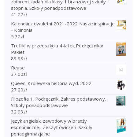
zbiorem zadań dla klasy 1 branżowej szkoły I
stopnia. Szkoły ponadpodstawowe
41.27
zł
Kalendarz dwuletni 2021-2022 Nasze inspiracje
- Koinonia
5.72
zł
Trefliki w przedszkolu 4-latek Podręcznikar
Pakiet
89.98
zł
Reuse
37.00
zł
Queen. Królewska historia wyd. 2022
27.20
zł
Filozofia 1. Podręcznik. Zakres podstawowy.
Szkoły ponadpodstawowe
32.93
zł
Język angielski zawodowy w branży
ekonomicznej. Zeszyt ćwiczeń. Szkoły
ponadgimnazjalne