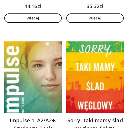
14.16
zł
35.32
zł
Więcej
Więcej
Impulse 1. A2/A2+.
Sorry, taki mamy ślad