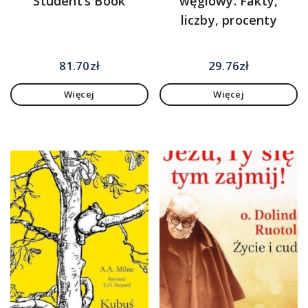
Student’s Book
węglowy. Fakty,
liczby, procenty
81.70
zł
29.76
zł
Więcej
Więcej