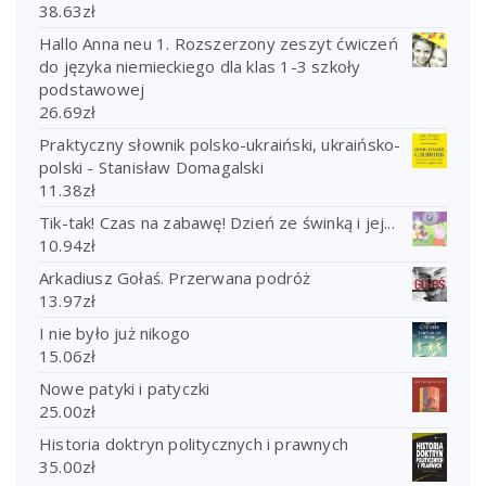
38.63
zł
Hallo Anna neu 1. Rozszerzony zeszyt ćwiczeń
do języka niemieckiego dla klas 1-3 szkoły
podstawowej
26.69
zł
Praktyczny słownik polsko-ukraiński, ukraińsko-
polski - Stanisław Domagalski
11.38
zł
Tik-tak! Czas na zabawę! Dzień ze świnką i jej...
10.94
zł
Arkadiusz Gołaś. Przerwana podróż
13.97
zł
I nie było już nikogo
15.06
zł
Nowe patyki i patyczki
25.00
zł
Historia doktryn politycznych i prawnych
35.00
zł