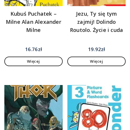
Kubuś Puchatek –
Jezu, Ty się tym
Milne Alan Alexander
zajmij! Dolindo
Milne
Routolo. Życie i cuda
16.76
zł
19.92
zł
Więcej
Więcej