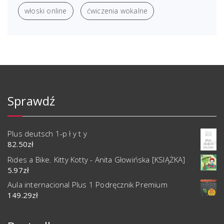
włoski online
ćwiczenia wokalne
Sprawdź
Plus deutsch 1-p ł y t y
82.50
zł
Rides a Bike. Kitty Kotty - Anita Głowińska [KSIĄŻKA]
5.97
zł
Aula internacional Plus 1 Podręcznik Premium
149.29
zł