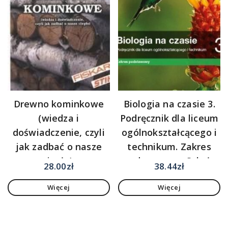
Drewno kominkowe
Biologia na czasie 3.
(wiedza i
Podręcznik dla liceum
doświadczenie, czyli
ogólnokształcącego i
jak zadbać o nasze
technikum. Zakres
ciepło).
podstawowy. Szkoły
28.00
zł
38.44
zł
ponadpodstawowe
Więcej
Więcej