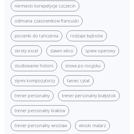
niemiecki korepetycje szczecin
odmiana czasownikow francuski
piosenki do tańczenia
rodzaje bębnów
skroty excel
slawni wlosi
spiew operowy
studiowanie historii
słowa po rosyjsku
słynni kompozytorzy
taniec cytat
trener personalny
trener personalny białystok
trener personalny kraków
trener personalny wrocław
włoski malarz