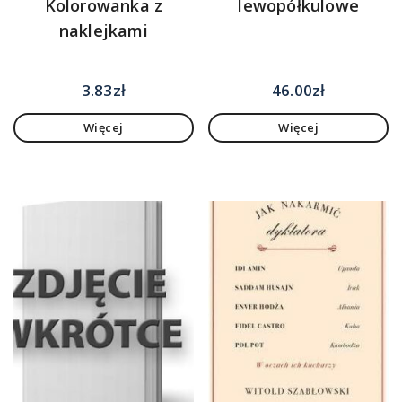
Kolorowanka z
lewopółkulowe
naklejkami
3.83
zł
46.00
zł
Więcej
Więcej