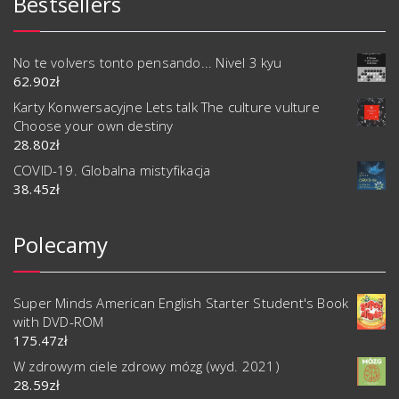
Bestsellers
No te volvers tonto pensando... Nivel 3 kyu
62.90
zł
Karty Konwersacyjne Lets talk The culture vulture
Choose your own destiny
28.80
zł
COVID-19. Globalna mistyfikacja
38.45
zł
Polecamy
Super Minds American English Starter Student's Book
with DVD-ROM
175.47
zł
W zdrowym ciele zdrowy mózg (wyd. 2021)
28.59
zł