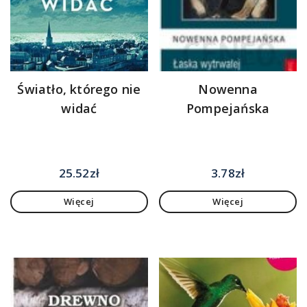
Światło, którego nie
Nowenna
widać
Pompejańska
25.52
zł
3.78
zł
Więcej
Więcej