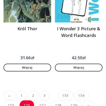
Król Thor
I Wonder 3 Picture &
Word Flashcards
31.66
zł
42.50
zł
Więcej
Więcej
…
←
1
2
3
153
154
155
156
157
158
159
→