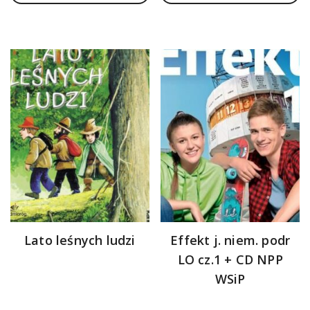
prawotwórczego
Lato leśnych ludzi
Effekt j. niem. podr
LO cz.1 + CD NPP
WSiP