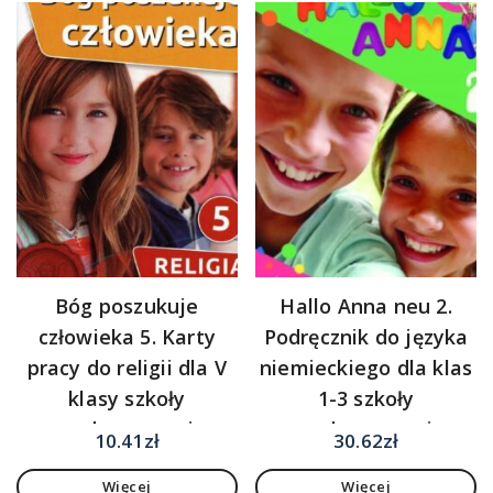
Bóg poszukuje
Hallo Anna neu 2.
człowieka 5. Karty
Podręcznik do języka
pracy do religii dla V
niemieckiego dla klas
klasy szkoły
1-3 szkoły
podstawowej
podstawowej
10.41
zł
30.62
zł
Więcej
Więcej