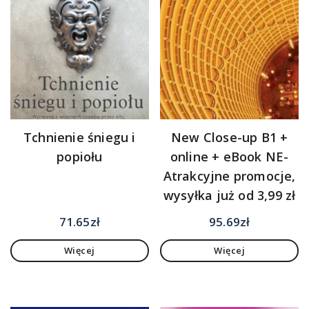
Tchnienie śniegu i
New Close-up B1 +
popiołu
online + eBook NE-
Atrakcyjne promocje,
wysyłka już od 3,99 zł
71.65
zł
95.69
zł
Więcej
Więcej