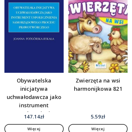
Obywatelska
Zwierzęta na wsi
inicjatywa
harmonijkowa 821
uchwałodawcza jako
instrument
uspołecznienia
147.14
zł
5.59
zł
samorządowego
Więcej
Więcej
procesu