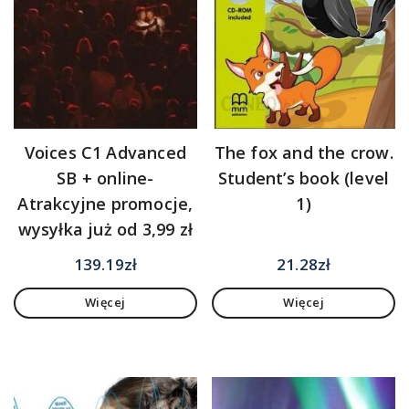
Voices C1 Advanced
The fox and the crow.
SB + online-
Student’s book (level
Atrakcyjne promocje,
1)
wysyłka już od 3,99 zł
139.19
zł
21.28
zł
Więcej
Więcej