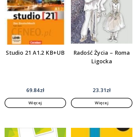
Studio 21 A1.2 KB+UB
Radość Życia – Roma
Ligocka
69.84
zł
23.31
zł
Więcej
Więcej