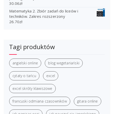
30.06
zł
Matematyka 2. Zbiór zadań do liceów i
techników. Zakres rozszerzony
26.70
zł
Tagi produktów
angielski online
blog wegetariański
cytaty o tańcu
excel
excel skróty klawiszowe
francuski odmiana czasowników
gitara online
jak napisac esej
jak nauczyć się japońskiego