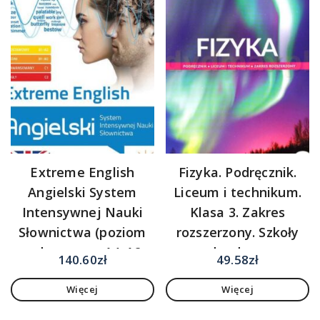
Extreme English
Fizyka. Podręcznik.
Angielski System
Liceum i technikum.
Intensywnej Nauki
Klasa 3. Zakres
Słownictwa (poziom
rozszerzony. Szkoły
podstawowy A1-A2,
ponadpodstawowe
140.60
zł
49.58
zł
średni B1-
Więcej
Więcej