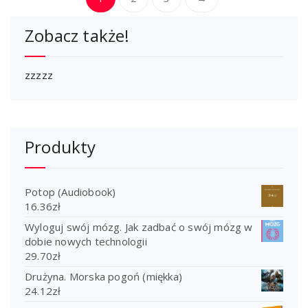
Zobacz także!
zzzzz
Produkty
Potop (Audiobook)
16.36
zł
Wyloguj swój mózg. Jak zadbać o swój mózg w
dobie nowych technologii
29.70
zł
Drużyna. Morska pogoń (miękka)
24.12
zł