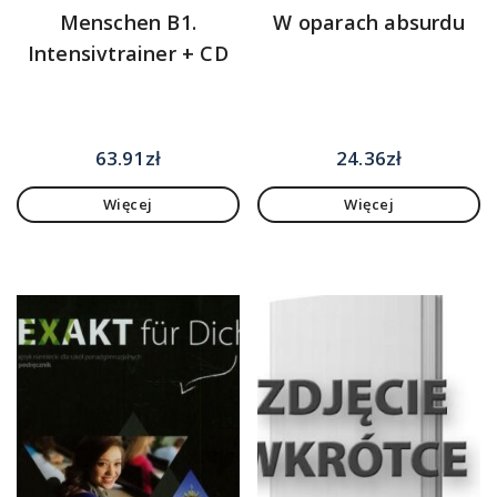
Menschen B1.
W oparach absurdu
Intensivtrainer + CD
63.91
zł
24.36
zł
Więcej
Więcej