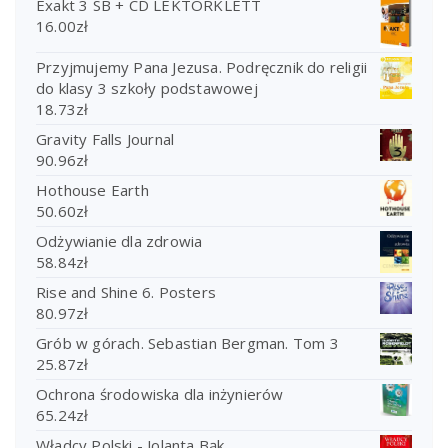
Exakt 3 SB + CD LEKTORKLETT
16.00
zł
Przyjmujemy Pana Jezusa. Podręcznik do religii
do klasy 3 szkoły podstawowej
18.73
zł
Gravity Falls Journal
90.96
zł
Hothouse Earth
50.60
zł
Odżywianie dla zdrowia
58.84
zł
Rise and Shine 6. Posters
80.97
zł
Grób w górach. Sebastian Bergman. Tom 3
25.87
zł
Ochrona środowiska dla inżynierów
65.24
zł
Władcy Polski - Jolanta Bąk