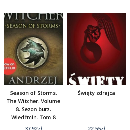
Season of Storms.
Święty zdrajca
The Witcher. Volume
8. Sezon burz.
Wiedźmin. Tom 8
37.92
zł
22.55
zł