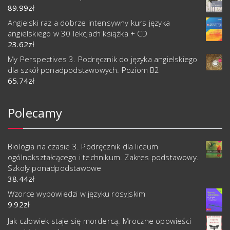
89.99
zł
Angielski raz a dobrze intensywny kurs języka
angielskiego w 30 lekcjach książka + CD
23.62
zł
My Perspectives 3. Podręcznik do języka angielskiego
dla szkół ponadpodstawowych. Poziom B2
65.74
zł
Polecamy
Biologia na czasie 3. Podręcznik dla liceum
ogólnokształcącego i technikum. Zakres podstawowy.
Szkoły ponadpodstawowe
38.44
zł
Wzorce wypowiedzi w języku rosyjskim
9.92
zł
Jak człowiek staje się mordercą. Mroczne opowieści