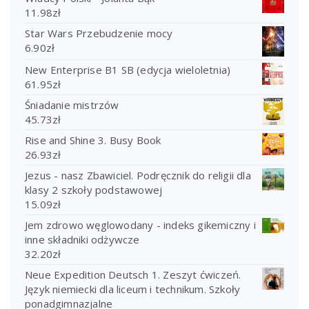
11.98
zł
Star Wars Przebudzenie mocy
6.90
zł
New Enterprise B1 SB (edycja wieloletnia)
61.95
zł
Śniadanie mistrzów
45.73
zł
Rise and Shine 3. Busy Book
26.93
zł
Jezus - nasz Zbawiciel. Podręcznik do religii dla
klasy 2 szkoły podstawowej
15.09
zł
Jem zdrowo węglowodany - indeks gikemiczny i
inne składniki odżywcze
32.20
zł
Neue Expedition Deutsch 1. Zeszyt ćwiczeń.
Język niemiecki dla liceum i technikum. Szkoły
ponadgimnazjalne