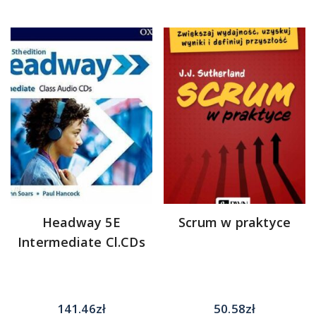
Headway 5E
Scrum w praktyce
Intermediate Cl.CDs
141.46
zł
50.58
zł