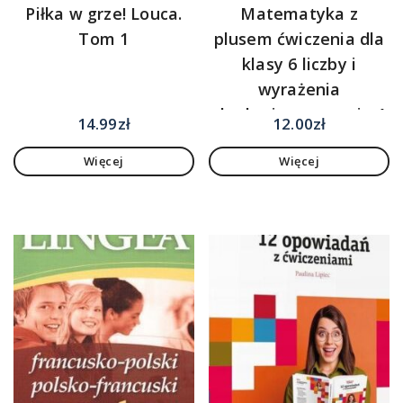
Piłka w grze! Louca.
Matematyka z
Tom 1
plusem ćwiczenia dla
klasy 6 liczby i
wyrażenia
algebraiczne wersja A
14.99
zł
12.00
zł
część 1/3 szkoła
Więcej
Więcej
podstawowa wydanie
2022 [KSIĄŻKA]