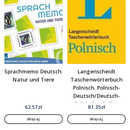
Sprachmemo Deutsch:
Langenscheidt
Natur und Tiere
Taschenwörterbuch
Polnisch. Polnisch-
Deutsch/Deutsch-
Polnisch + Online
62.57
zł
81.35
zł
Wörterbuch
Więcej
Więcej