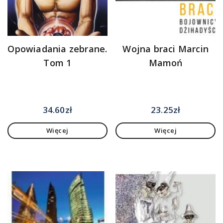
Opowiadania zebrane.
Wojna braci Marcin
Tom 1
Mamoń
34.60
zł
23.25
zł
Więcej
Więcej