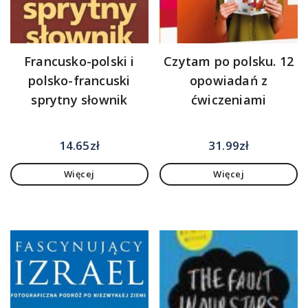
Francusko-polski i
Czytam po polsku. 12
polsko-francuski
opowiadań z
sprytny słownik
ćwiczeniami
14.65
zł
31.99
zł
Więcej
Więcej