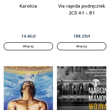
Karolcia
Via rapida podręcznik
2CD A1 – B1
14.46
zł
188.29
zł
Więcej
Więcej