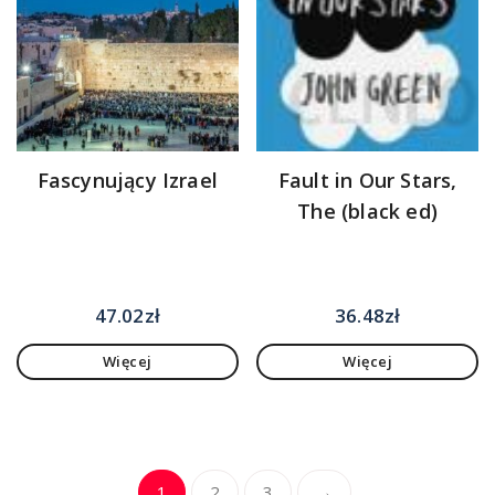
Fascynujący Izrael
Fault in Our Stars,
The (black ed)
47.02
zł
36.48
zł
Więcej
Więcej
1
2
3
→