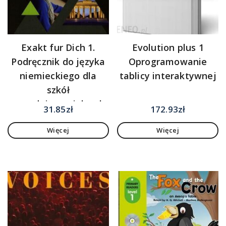
Exakt fur Dich 1.
Evolution plus 1
Podręcznik do języka
Oprogramowanie
niemieckiego dla
tablicy interaktywnej
szkół
ponadgimnazjalnych
31.85
zł
172.93
zł
Więcej
Więcej