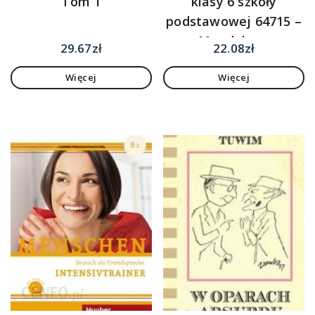
Tom 1
klasy 6 szkoły
podstawowej 64715 –
Magdalena
29.67
zł
22.08
zł
Fiałkowska-Kołek,
Więcej
Więcej
Sławomir Gębica,
Agnieszka Siwik
[KSIĄŻKA]