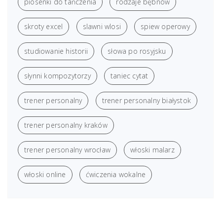
piosenki do tańczenia
rodzaje bębnów
skroty excel
slawni wlosi
spiew operowy
studiowanie historii
słowa po rosyjsku
słynni kompozytorzy
taniec cytat
trener personalny
trener personalny białystok
trener personalny kraków
trener personalny wrocław
włoski malarz
włoski online
ćwiczenia wokalne