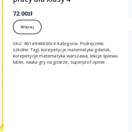
72.00
zł
Więcej
SKU:
4b1e948600c4
Kategoria:
Podręczniki
szkolne
Tagi:
korepetycje matematyka gdańsk
,
korepetycje matematyka warszawa
,
lekcje śpiewu
lublin
,
nauka gry na gitarze
,
superprof opinie