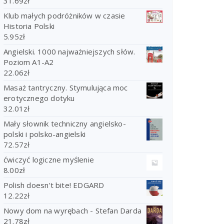
31.69
zł
Klub małych podróżników w czasie
Historia Polski
5.95
zł
Angielski. 1000 najważniejszych słów.
Poziom A1-A2
22.06
zł
Masaż tantryczny. Stymulująca moc
erotycznego dotyku
32.01
zł
Mały słownik techniczny angielsko-
polski i polsko-angielski
72.57
zł
ćwiczyć logiczne myślenie
8.00
zł
Polish doesn't bite! EDGARD
12.22
zł
Nowy dom na wyrębach - Stefan Darda
21.78
zł