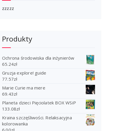
zzzzz
Produkty
Ochrona środowiska dla inżynierów
65.24
zł
Gruzja explore! guide
77.57
zł
Marie Curie ma mere
69.43
zł
Planeta dzieci Pięciolatek BOX WSiP
133.08
zł
Kraina szczęśliwości. Relaksacyjna
kolorowanka
6.00
zł