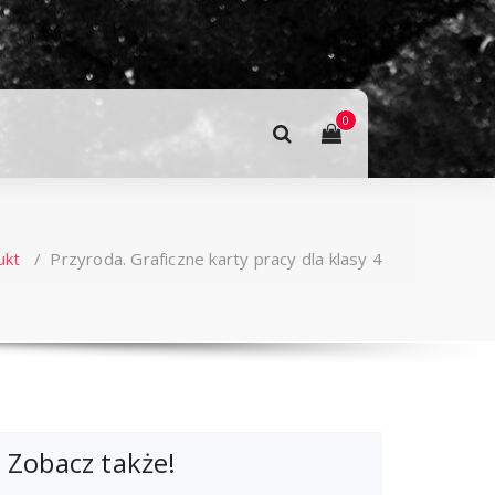
0
ukt
/
Przyroda. Graficzne karty pracy dla klasy 4
Zobacz także!