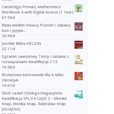
Cambridge Primary Mathematics
Workbook 4 with Digital Access (1 Year)
67.59
zł
Będę wielkim mówcą Poziom I zabawy
buzi i języka...
30.99
zł
Joomla! Biblia HELION
32.11
zł
Egzamin zawodowy Testy i zadania z
rozwiązaniami Kwalifikacja Z.13
16.58
zł
Brokatowe kolorowanki dla 4-latka
Olesiejuk
16.67
zł
Zbiór zadań Obsługa magazynów
Kwalifikacja SPL.04 Część 2 - Monika
Knap, Monika Knap, Radosław Knap
[KSIĄŻKA]