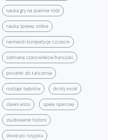
nauka gry na pianinie łódź
nauka śpiewu online
niemiecki korepetycje szczecin
odmiana czasownikow francuski
piosenki do tańczenia
rodzaje bębnów
skroty excel
slawni wlosi
spiew operowy
studiowanie historii
słowa po rosyjsku