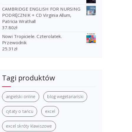
CAMBRIDGE ENGLISH FOR NURSING
PODRĘCZNIK + CD Virginia Allum,
Patricia Wrathall
37.80
zł
Nowi Tropiciele. Czterolatek.
Przewodnik
25.31
zł
Tagi produktów
angielski online
blog wegetariański
cytaty o tańcu
excel
excel skróty klawiszowe