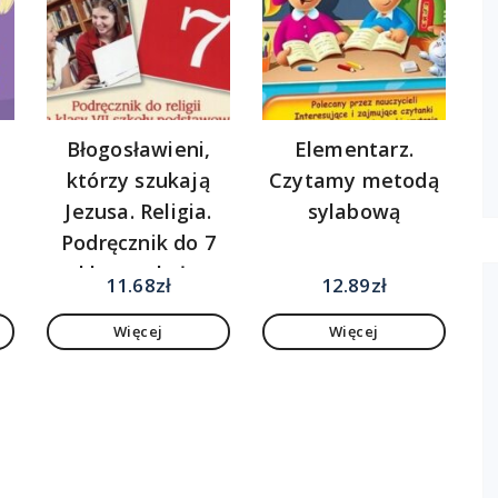
Błogosławieni,
Elementarz.
którzy szukają
Czytamy metodą
Jezusa. Religia.
sylabową
Podręcznik do 7
klasy szkoły
11.68
zł
12.89
zł
podstawowej
Więcej
Więcej