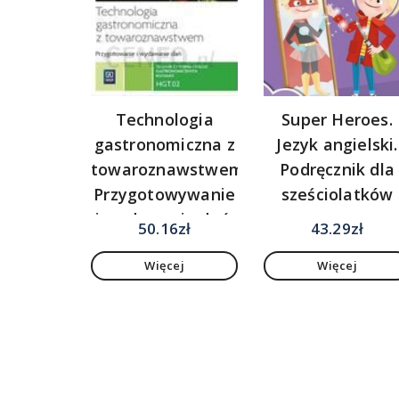
Technologia
Super Heroes.
gastronomiczna z
Jezyk angielski.
towaroznawstwem.
Podręcznik dla
Przygotowywanie
sześciolatków
i wydawanie dań.
50.16
zł
43.29
zł
Kwalifikacja
Więcej
Więcej
HGT.02.
Podręcznik do
nauki zawodu
technik żywienia i