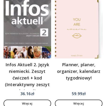
Infos Aktuell 2. Język
Planner, planer,
niemiecki. Zeszyt
organizer, kalendarz
ćwiczeń + kod
tygodniowy!
(Interaktywny zeszyt
ćwiczeń)
36.16
zł
59.99
zł
Więcej
Więcej