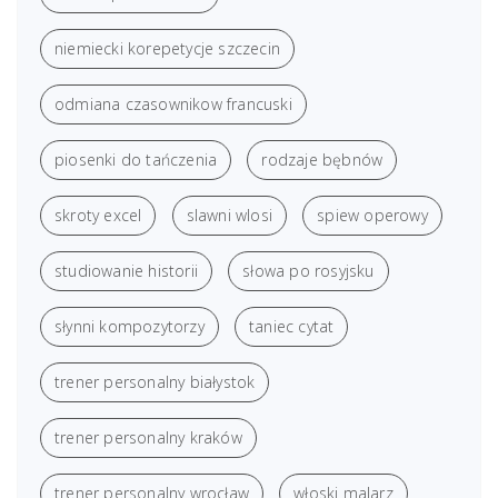
niemiecki korepetycje szczecin
odmiana czasownikow francuski
piosenki do tańczenia
rodzaje bębnów
skroty excel
slawni wlosi
spiew operowy
studiowanie historii
słowa po rosyjsku
słynni kompozytorzy
taniec cytat
trener personalny białystok
trener personalny kraków
trener personalny wrocław
włoski malarz