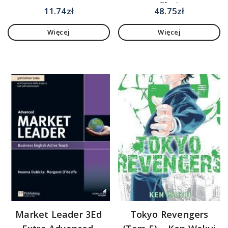
Eko)
11.74
zł
48.75
zł
Więcej
Więcej
Market Leader 3Ed
Tokyo Revengers