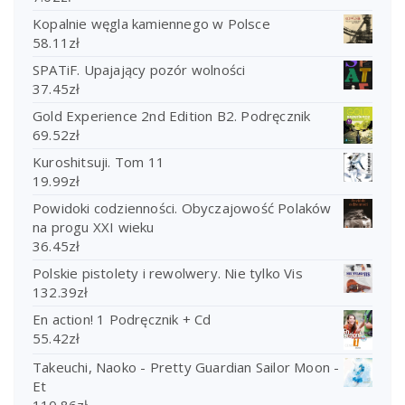
Kopalnie węgla kamiennego w Polsce
58.11
zł
SPATiF. Upajający pozór wolności
37.45
zł
Gold Experience 2nd Edition B2. Podręcznik
69.52
zł
Kuroshitsuji. Tom 11
19.99
zł
Powidoki codzienności. Obyczajowość Polaków
na progu XXI wieku
36.45
zł
Polskie pistolety i rewolwery. Nie tylko Vis
132.39
zł
En action! 1 Podręcznik + Cd
55.42
zł
Takeuchi, Naoko - Pretty Guardian Sailor Moon -
Et