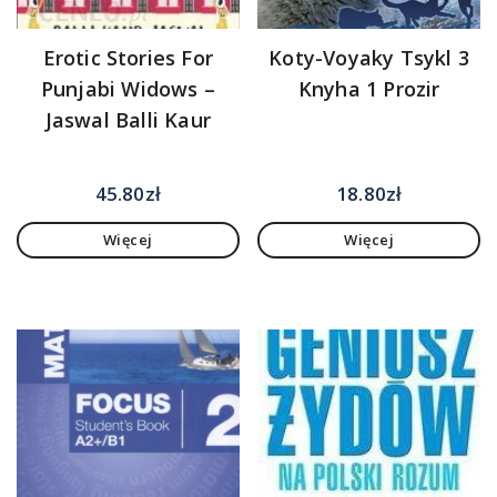
Erotic Stories For
Koty-Voyaky Tsykl 3
Punjabi Widows –
Knyha 1 Prozir
Jaswal Balli Kaur
45.80
zł
18.80
zł
Więcej
Więcej