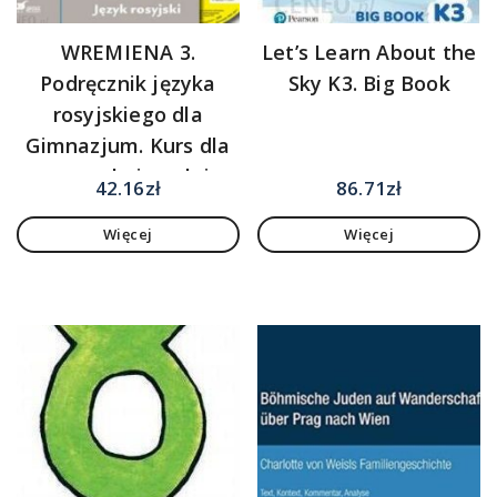
WREMIENA 3.
Let’s Learn About the
Podręcznik języka
Sky K3. Big Book
rosyjskiego dla
Gimnazjum. Kurs dla
początkujących i
42.16
zł
86.71
zł
kontunuujących
Więcej
Więcej
naukę + CD