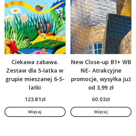
Ciekawa zabawa.
New Close-up B1+ WB
Zestaw dla 5-latka w
NE- Atrakcyjne
grupie mieszanej 6-5-
promocje, wysyłka już
latki
od 3,99 zł
123.81
zł
60.03
zł
Więcej
Więcej