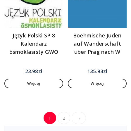
Język Polski SP 8
Boehmische Juden
Kalendarz
auf Wanderschaft
ósmoklasisty GWO
uber Prag nach W
23.98
zł
135.93
zł
Więcej
Więcej
1
2
→