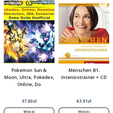
Pokemon Sun &
Menschen B1.
Moon, Ultra, Pokedex,
Intensivtrainer + CD
Online, Do
37.00
zł
63.91
zł
Więcej
Więcej