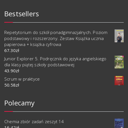
Bestsellers
Repetytorium do szkół ponadgimnazjalnych. Poziom
podstawowy i rozszerzony. Zestaw Książka ucznia
papierowa + książka cyfrowa
67.30
zł
Junior Explorer 5. Podręcznik do języka angielskiego
dla klasy piątej szkoły podstawowej
43.90
zł
Scrum w praktyce
50.58
zł
Polecamy
Chemia zbiór zadań zeszyt 14
16.42
zł