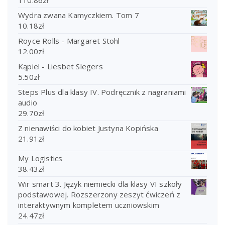
110.86
zł
Wydra zwana Kamyczkiem. Tom 7
10.18
zł
Royce Rolls - Margaret Stohl
12.00
zł
Kąpiel - Liesbet Slegers
5.50
zł
Steps Plus dla klasy IV. Podręcznik z nagraniami
audio
29.70
zł
Z nienawiści do kobiet Justyna Kopińska
21.91
zł
My Logistics
38.43
zł
Wir smart 3. Język niemiecki dla klasy VI szkoły
podstawowej. Rozszerzony zeszyt ćwiczeń z
interaktywnym kompletem uczniowskim
24.47
zł