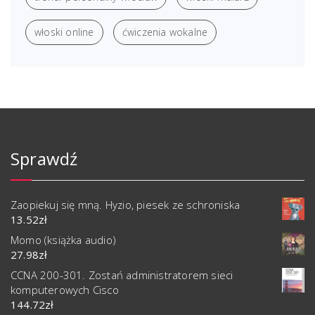
włoski online
ćwiczenia wokalne
Sprawdź
Zaopiekuj się mną. Hyzio, piesek ze schroniska
13.52
zł
Momo (książka audio)
27.98
zł
CCNA 200-301. Zostań administratorem sieci
komputerowych Cisco
144.72
zł