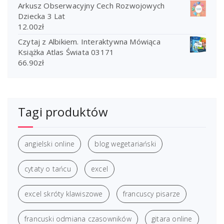
Arkusz Obserwacyjny Cech Rozwojowych
Dziecka 3 Lat
12.00
zł
Czytaj z Albikiem. Interaktywna Mówiąca
Książka Atlas Świata 03171
66.90
zł
Tagi produktów
angielski online
blog wegetariański
cytaty o tańcu
excel
excel skróty klawiszowe
francuscy pisarze
francuski odmiana czasowników
gitara online