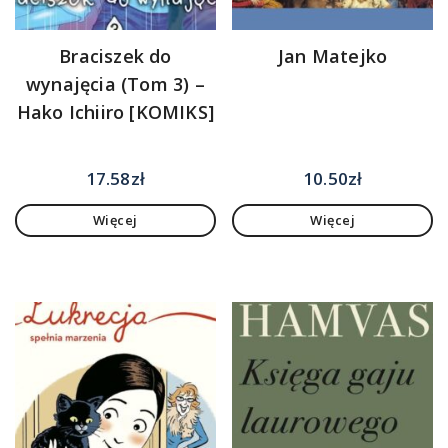
Braciszek do
Jan Matejko
wynajęcia (Tom 3) –
Hako Ichiiro [KOMIKS]
17.58
zł
10.50
zł
Więcej
Więcej