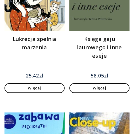
Lukrecja spełnia
Księga gaju
marzenia
laurowego i inne
eseje
25.42
zł
58.05
zł
Więcej
Więcej