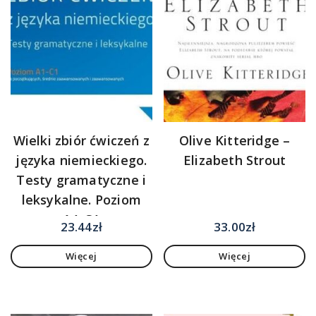
Wielki zbiór ćwiczeń z
Olive Kitteridge –
języka niemieckiego.
Elizabeth Strout
Testy gramatyczne i
leksykalne. Poziom
A1-C1
23.44
zł
33.00
zł
Więcej
Więcej