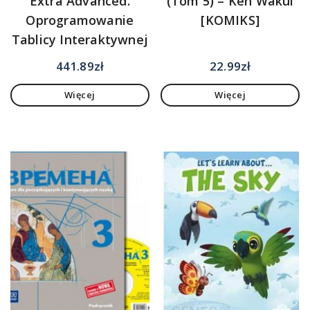
Extra Advanced.
(Tom 5) – Ken Wakui
Oprogramowanie
[KOMIKS]
Tablicy Interaktywnej
441.89
zł
22.99
zł
Więcej
Więcej