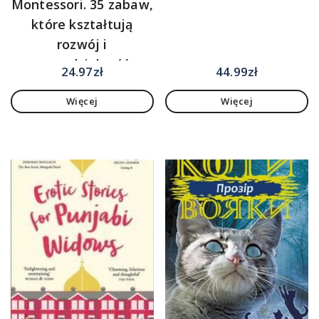
Montessori. 35 zabaw,
które kształtują
rozwój i
samodzielność
24.97
zł
44.99
zł
dziecka w wieku 1-4
Więcej
Więcej
lat