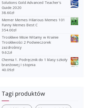
Solutions Gold Advanced Teacher's
Guide 2020
38.60
zł
Memer Memes Hilarious Memes 101
Funny Memes Best C
354.00
zł
Troskliwe Misie Witamy w Krainie
Troskliwości 2 Podwieczorek
zazdrośnicy
9.62
zł
Chemia 1. Podręcznik do 1 klasy szkoły
branżowej I stopnia
40.09
zł
Tagi produktów