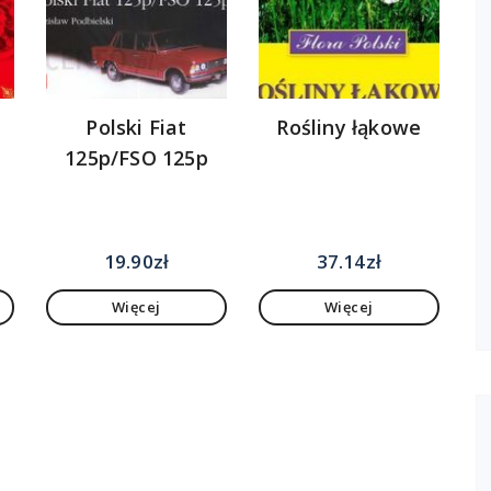
Polski Fiat
Rośliny łąkowe
125p/FSO 125p
19.90
zł
37.14
zł
Więcej
Więcej