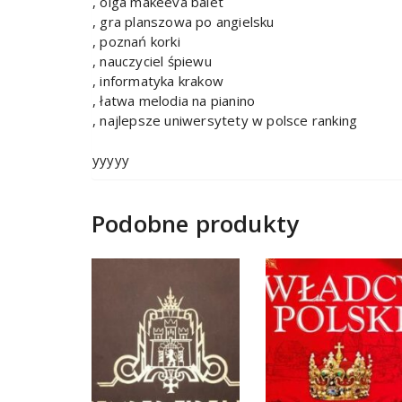
, olga makeeva balet
, gra planszowa po angielsku
, poznań korki
, nauczyciel śpiewu
, informatyka krakow
, łatwa melodia na pianino
, najlepsze uniwersytety w polsce ranking
yyyyy
Podobne produkty