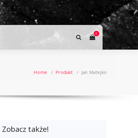
0
Home
/
Produkt
/
Jan Matejko
Zobacz także!