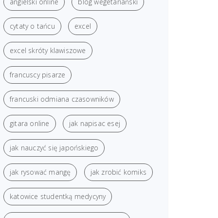
angielski online
blog wegetariański
cytaty o tańcu
excel
excel skróty klawiszowe
francuscy pisarze
francuski odmiana czasowników
gitara online
jak napisac esej
jak nauczyć się japońskiego
jak rysować mangę
jak zrobić komiks
katowice studentką medycyny