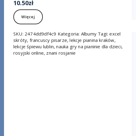
10.50
zł
Więcej
SKU:
2474dd9df4c9
Kategoria:
Albumy
Tagi:
excel
skróty
,
francuscy pisarze
,
lekcje pianina kraków
,
lekcje śpiewu lublin
,
nauka gry na pianinie dla dzieci
,
rosyjski online
,
znani rosjanie