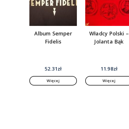
Album Semper
Władcy Polski –
Fidelis
Jolanta Bąk
52.31
zł
11.98
zł
Więcej
Więcej