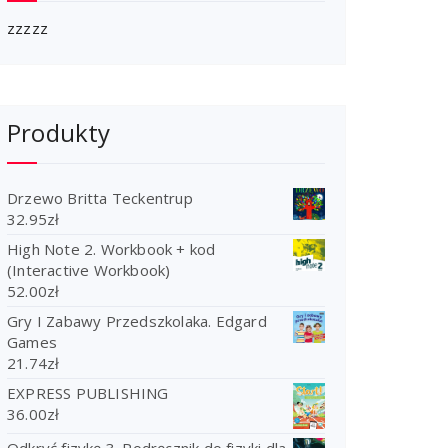
zzzzz
Produkty
Drzewo Britta Teckentrup
32.95
zł
High Note 2. Workbook + kod
(Interactive Workbook)
52.00
zł
Gry I Zabawy Przedszkolaka. Edgard
Games
21.74
zł
EXPRESS PUBLISHING
36.00
zł
Odkryć fizykę 3. Podręcznik do fizyki dla