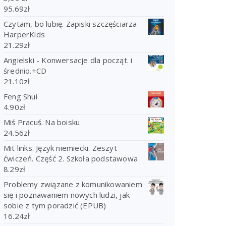
95.69
zł
Czytam, bo lubię. Zapiski szczęściarza
HarperKids
21.29
zł
Angielski - Konwersacje dla począt. i
średnio.+CD
21.10
zł
Feng Shui
4.90
zł
Miś Pracuś. Na boisku
24.56
zł
Mit links. Język niemiecki. Zeszyt
ćwiczeń. Część 2. Szkoła podstawowa
8.29
zł
Problemy związane z komunikowaniem
się i poznawaniem nowych ludzi, jak
sobie z tym poradzić (EPUB)
16.24
zł