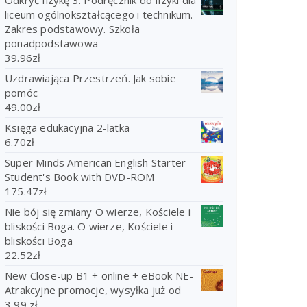
liceum ogólnokształcącego i technikum.
Zakres podstawowy. Szkoła
ponadpodstawowa
39.96
zł
Uzdrawiająca Przestrzeń. Jak sobie
pomóc
49.00
zł
Księga edukacyjna 2-latka
6.70
zł
Super Minds American English Starter
Student's Book with DVD-ROM
175.47
zł
Nie bój się zmiany O wierze, Kościele i
bliskości Boga. O wierze, Kościele i
bliskości Boga
22.52
zł
New Close-up B1 + online + eBook NE-
Atrakcyjne promocje, wysyłka już od
3,99 zł