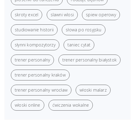
skroty excel
slawni wlosi
spiew operowy
studiowanie historii
słowa po rosyjsku
słynni kompozytorzy
taniec cytat
trener personalny
trener personalny białystok
trener personalny kraków
trener personalny wrocław
włoski malarz
włoski online
ćwiczenia wokalne