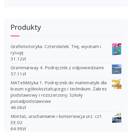
Produkty
Grafomotoryka. Czterolatek. Tnę, wycinam i
rysuję
31.12
zł
Grammarway 4. Podręcznik z odpowiedziami
57.11
zł
MATeMAtyka 1. Podręcznik do matematyki dla
liceum ogólnokształcącego i technikum. Zakres
podstawowy i rozszerzony. Szkoły
ponadpodstawowe
46.06
zł
Montaż, uruchamianie i konserwacja urz. cz1
EE.02
64.99
zł