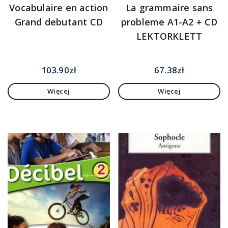
Vocabulaire en action
La grammaire sans
Grand debutant CD
probleme A1-A2 + CD
LEKTORKLETT
103.90
zł
67.38
zł
Więcej
Więcej