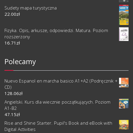
Sudety mapa turystyczna
22.00
zł
Fizyka. Opis, arkusze, odpowiedzi. Matura. Poziom
rozszerzony
16.71
zł
Polecamy
Nuevo Espanol en marcha basico A1+A2 (Podręcznik +
CD)
128.06
zł
Angielski. Kurs dla wiecznie początkujących. Poziom
A1-B2
47.15
zł
Rise and Shine Starter. Pupil's Book and eBook with
Digital Activities