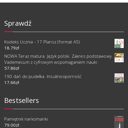
Sprawdź
Kodeks Ucznia - 17 Plansz (format A5)
18.79
zł
NOWA Teraz matura. Język polski. Zakres podstawowy.
Vademecum z cyfrowym wspomaganiem nauki
57.86
zł
190 dań do pudełka. Insulinooporność
17.66
zł
Bestsellers
Pamiętnik narkomanki
79.00
zł