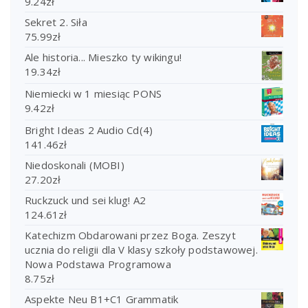
9.24
zł
Sekret 2. Siła
75.99
zł
Ale historia... Mieszko ty wikingu!
19.34
zł
Niemiecki w 1 miesiąc PONS
9.42
zł
Bright Ideas 2 Audio Cd(4)
141.46
zł
Niedoskonali (MOBI)
27.20
zł
Ruckzuck und sei klug! A2
124.61
zł
Katechizm Obdarowani przez Boga. Zeszyt
ucznia do religii dla V klasy szkoły podstawowej.
Nowa Podstawa Programowa
8.75
zł
Aspekte Neu B1+C1 Grammatik