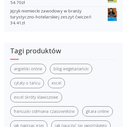
54.70
zł
Język niemiecki zawodowy w branży
turystyczno-hotelarskiej zeszyt ćwiczeń
34.41
zł
Tagi produktów
angielski online
blog wegetariański
cytaty o tańcu
excel
excel skróty klawiszowe
francuski odmiana czasowników
gitara online
jak napisac esej
jak nauczyć się japońskiego