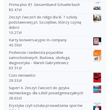
Prima plus B1 Gesamtband Schuelerbuch
83.47
zł
Zeszyt ćwiczeń do religii dla kl. 7 szkoły
podstawowej pt. Szczęśliwi, którzy czynią
dobro
10.27
zł
Karty konwersacyjne In-company
45.59
zł
Podwozia i nadwozia pojazdów
samochodowych. Budowa, obsługa,
diagnostyka - Marek Gabryelewicz
63.51
zł
Czas nienawiści
29.33
zł
Super! 4. Zeszyt ćwiczeń do języka
niemieckiego dla szkół ponadgimnazjalnych
28.63
zł
Erystyka czyli sztuka prowadzenia sporów