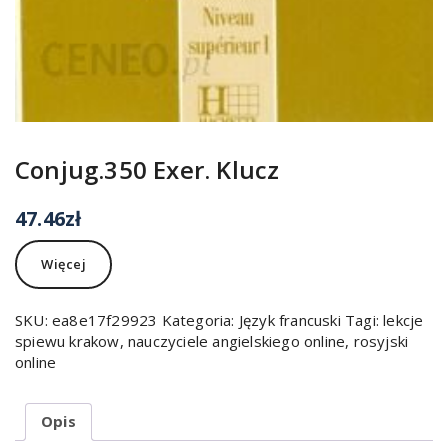
Conjug.350 Exer. Klucz
47.46
zł
Więcej
SKU:
ea8e17f29923
Kategoria:
Język francuski
Tagi:
lekcje
spiewu krakow
,
nauczyciele angielskiego online
,
rosyjski
online
Opis