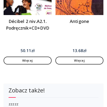
Décibel 2 niv.A2.1.
Antigone
Podręcznik+CD+DVD
50.11
zł
13.68
zł
Więcej
Więcej
Zobacz także!
zzzzz